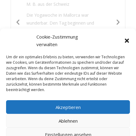
M. B. aus der Schweiz
Die Yogawoche in Mallorca war
wunderbar. Den Tag beginnen und
beenden mit Yoga war für mich eine neue
Cookie-Zustimmung
Erfahrung. Es hat mir gut getan: die
verwalten
Wärme, das Nichtstun, lesen, gutes Essen
und etwas Sightseeing – die Mischung war
Um dir ein optimales Erlebnis zu bieten, verwenden wir Technologien
perfekt.
wie Cookies, um Geräteinformationen zu speichern und/oder darauf
zuzugreifen. Wenn du diesen Technologien zustimmst, können wir
Daten wie das Surfverhalten oder eindeutige IDs auf dieser Website
verarbeiten. Wenn du deine Zustimmung nicht erteilst oder
zurückziehst, können bestimmte Merkmale und Funktionen
beeinträchtigt werden.
Akzeptieren
Ablehnen
Einstellungen ansehen