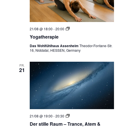
Y
21/08 @ 18:00
-
20:00
o
Yogatherapie
g
a
Das Wohlfühlhaus Assenheim
Theodor-Fontane-Str.
t
16, Niddatal, HESSEN, Germany
h
e
r
a
FR.
21
p
i
e
D
21/08 @ 19:00
-
20:30
e
Der stille Raum – Trance, Atem &
r