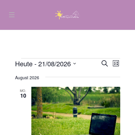
Heute
 - 
21/08/2026
Veransta
Veran
Suche
Liste
Ansic
Suche
Datum
Navig
August 2026
wählen.
und
Ansichten
MO.
10
Navigati