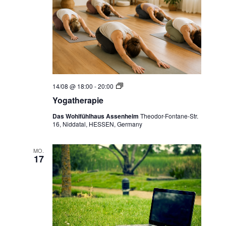
Y
14/08 @ 18:00
-
20:00
o
Yogatherapie
g
a
Das Wohlfühlhaus Assenheim
Theodor-Fontane-Str.
t
16, Niddatal, HESSEN, Germany
h
e
r
a
MO.
17
p
i
e