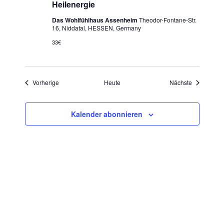
s
Heilenergie
t
i
Das Wohlfühlhaus Assenheim
Theodor-Fontane-Str.
l
16, Niddatal, HESSEN, Germany
l
33€
e
R
a
u
m
Veranstaltungen
Veranstaltu
Vorherige
Heute
Nächste
Kalender abonnieren