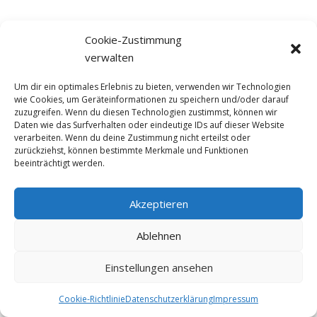
Cookie-Zustimmung
Feeback von unseren
verwalten
Kunden
Um dir ein optimales Erlebnis zu bieten, verwenden wir Technologien
wie Cookies, um Geräteinformationen zu speichern und/oder darauf
zuzugreifen. Wenn du diesen Technologien zustimmst, können wir
Die Wärme, das
Daten wie das Surfverhalten oder eindeutige IDs auf dieser Website
Nichtstun, lesen,
verarbeiten. Wenn du deine Zustimmung nicht erteilst oder
zurückziehst, können bestimmte Merkmale und Funktionen
gutes Essen
beeinträchtigt werden.
M. B. aus der Schweiz
Akzeptieren
Die Yogawoche in Mallorca war
wunderbar. Den Tag beginnen und
Ablehnen
beenden mit Yoga war für mich eine neue
Erfahrung. Es hat mir gut getan: die
Einstellungen ansehen
Wärme, das Nichtstun, lesen, gutes Essen
Cookie-Richtlinie
Datenschutzerklärung
Impressum
und etwas Sightseeing – die Mischung war