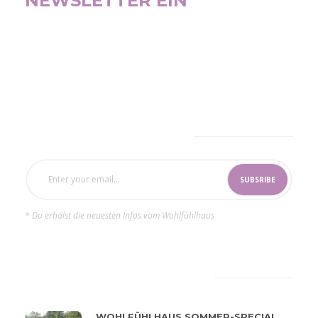
NEWSLETTER EIN
SUBSCRIBE NOW
* Du erhälst die neuesten Infos vom Wohlfühlhaus
LATEST
POPULAR
WOHLFÜHLHAUS SOMMER-SPECIAL