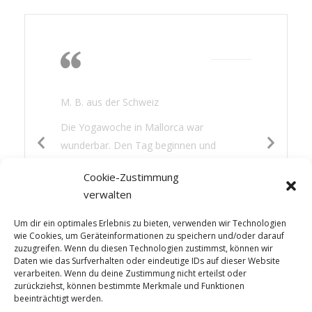
Die Wärme, das
Nichtstun, lesen,
gutes Essen
M. B. aus der Schweiz
Die Yogawoche in Mallorca war
wunderbar. Den Tag beginnen und
beenden mit Yoga war für mich eine neue
Cookie-Zustimmung
Erfahrung. Es hat mir gut getan: die
verwalten
Wärme, das Nichtstun, lesen, gutes Essen
und etwas Sightseeing – die Mischung war
Um dir ein optimales Erlebnis zu bieten, verwenden wir Technologien
perfekt.
wie Cookies, um Geräteinformationen zu speichern und/oder darauf
zuzugreifen. Wenn du diesen Technologien zustimmst, können wir
Daten wie das Surfverhalten oder eindeutige IDs auf dieser Website
verarbeiten. Wenn du deine Zustimmung nicht erteilst oder
zurückziehst, können bestimmte Merkmale und Funktionen
beeinträchtigt werden.