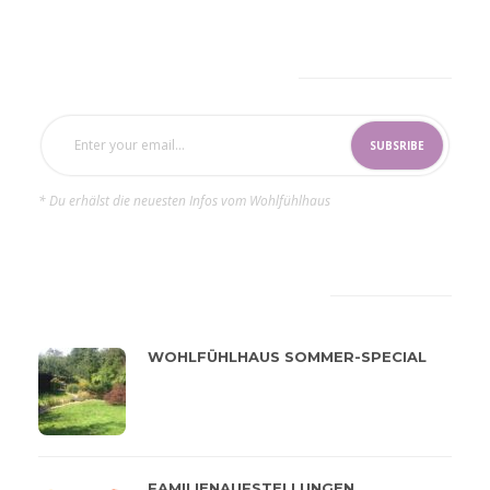
SUBSCRIBE NOW
* Du erhälst die neuesten Infos vom Wohlfühlhaus
LATEST
POPULAR
WOHLFÜHLHAUS SOMMER-SPECIAL
FAMILIENAUFSTELLUNGEN