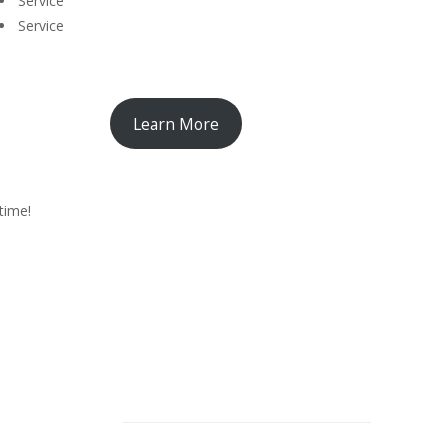
Service
Service
Learn More
time!
Feeback von unseren
Kunden