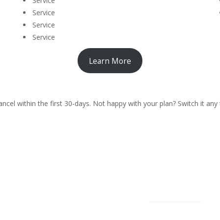
Service
Service
Service
Service
Learn More
ncel within the first 30-days. Not happy with your plan? Switch it any 
LATEST
POPULAR