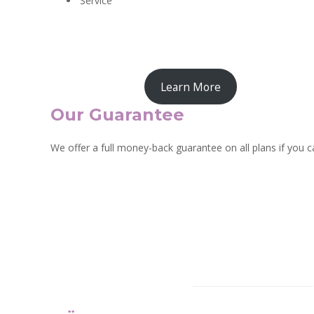
Service
Learn More
Our Guarantee
We offer a full money-back guarantee on all plans if you ca
NEWSLETTER