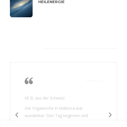
HEILENERGIE
Feeback von unseren
Kunden
Die Wärme, das
Nichtstun, lesen,
gutes Essen
M. B. aus der Schweiz
Die Yogawoche in Mallorca war
wunderbar. Den Tag beginnen und
beenden mit Yoga war für mich eine neue