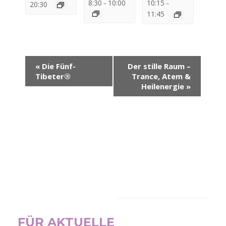
8:30
10:00
10:15
–
–
20:30
11:45
Veranstaltung-
«
Die Fünf-
Der stille Raum –
Navigation
Tibeter®
Trance, Atem &
Heilenergie
»
NEWSLETTER
FÜR AKTUELLE