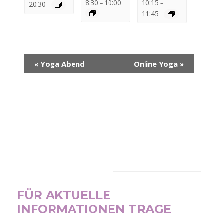
8:30
10:00
10:15
–
–
20:30
11:45
Veranstaltung-
«
Yoga Abend
Online Yoga
»
Navigation
NEWSLETTER
FÜR AKTUELLE
INFORMATIONEN TRAGE