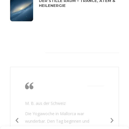
DER STILLE RAUM – TRANCE, ATEM &
HEILENERGIE
Feeback von unseren
Kunden
Die Wärme, das
Nichtstun, lesen,
gutes Essen
M. B. aus der Schweiz
Die Yogawoche in Mallorca war
wunderbar. Den Tag beginnen und
beenden mit Yoga war für mich eine neue