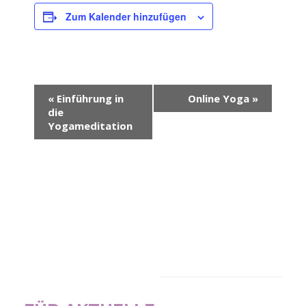
Zum Kalender hinzufügen
Veranstaltung-
«
Einführung in
Online Yoga
»
Navigation
die
Yogameditation
NEWSLETTER