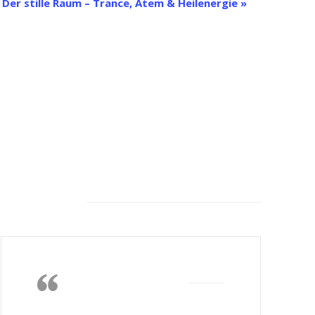
Der stille Raum – Trance, Atem & Heilenergie
»
Feeback von unseren
Kunden
Die Wärme, das
Nichtstun, lesen,
gutes Essen