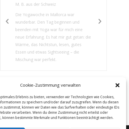
M. B. aus der Schweiz
Die Yogawoche in Mallorca war
wunderbar. Den Tag beginnen und
beenden mit Yoga war für mich eine
neue Erfahrung. Es hat mir gut getan: die
Wärme, das Nichtstun, lesen, gutes
Essen und etwas Sightseeing – die
Mischung war perfekt.
Cookie-Zustimmung verwalten
optimales Erlebnis zu bieten, verwenden wir Technologien wie Cookies,
formationen zu speichern und/oder darauf zuzugreifen. Wenn du diesen
n zustimmst, können wir Daten wie das Surfverhalten oder eindeutige IDs
Website verarbeiten. Wenn du deine Zustimmung nicht erteilst oder
t, können bestimmte Merkmale und Funktionen beeinträchtigt werden.