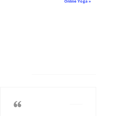
Online Yoga
»
Feeback von unseren
Kunden
Die Wärme, das
Nichtstun, lesen,
gutes Essen