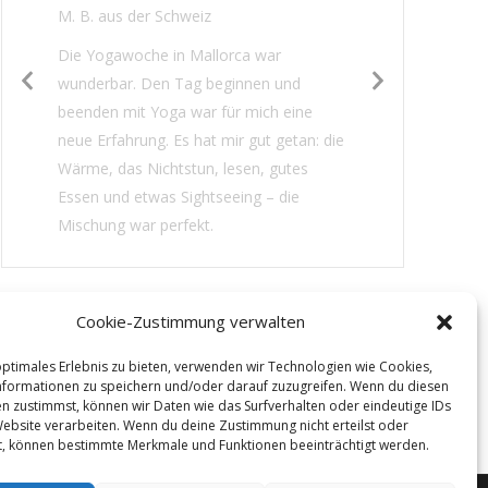
M. B. aus der Schweiz
Die Yogawoche in Mallorca war
wunderbar. Den Tag beginnen und
beenden mit Yoga war für mich eine
neue Erfahrung. Es hat mir gut getan: die
Wärme, das Nichtstun, lesen, gutes
Essen und etwas Sightseeing – die
Mischung war perfekt.
Cookie-Zustimmung verwalten
optimales Erlebnis zu bieten, verwenden wir Technologien wie Cookies,
formationen zu speichern und/oder darauf zuzugreifen. Wenn du diesen
n zustimmst, können wir Daten wie das Surfverhalten oder eindeutige IDs
Website verarbeiten. Wenn du deine Zustimmung nicht erteilst oder
t, können bestimmte Merkmale und Funktionen beeinträchtigt werden.