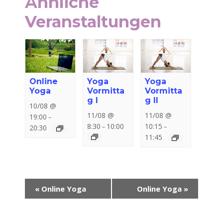
Ähnliche
Veranstaltungen
Online
Yoga
Yoga
Yoga
Vormitta
Vormitta
g I
g II
10/08 @
11/08 @
11/08 @
19:00
–
8:30
10:00
10:15
–
–
20:30
11:45
Veranstaltung-
«
Online Yoga
Online Yoga
»
Navigation