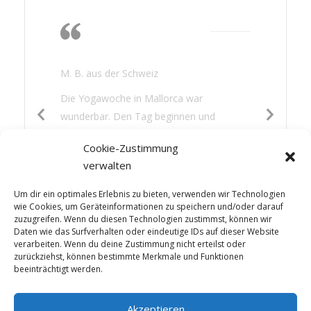
Die Wärme, das
Nichtstun, lesen,
gutes Essen
M. B. aus der Schweiz
Die Yogawoche in Mallorca war
wunderbar. Den Tag beginnen und
beenden mit Yoga war für mich eine neue
Cookie-Zustimmung
Erfahrung. Es hat mir gut getan: die
verwalten
Wärme, das Nichtstun, lesen, gutes Essen
und etwas Sightseeing – die Mischung war
Um dir ein optimales Erlebnis zu bieten, verwenden wir Technologien
perfekt.
wie Cookies, um Geräteinformationen zu speichern und/oder darauf
zuzugreifen. Wenn du diesen Technologien zustimmst, können wir
Daten wie das Surfverhalten oder eindeutige IDs auf dieser Website
verarbeiten. Wenn du deine Zustimmung nicht erteilst oder
zurückziehst, können bestimmte Merkmale und Funktionen
beeinträchtigt werden.
Akzeptieren