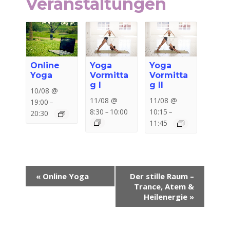
Veranstaltungen
Online
Yoga
Yoga
Yoga
Vormitta
Vormitta
g I
g II
10/08 @
11/08 @
11/08 @
19:00
–
8:30
10:00
10:15
–
–
20:30
11:45
Veranstaltung-
«
Online Yoga
Der stille Raum –
Navigation
Trance, Atem &
Heilenergie
»