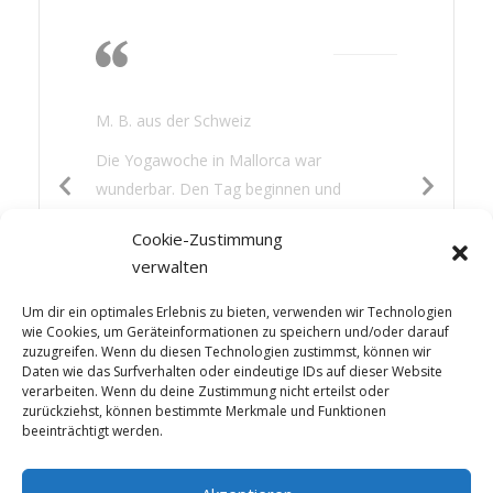
Die Wärme, das
Nichtstun, lesen,
gutes Essen
M. B. aus der Schweiz
Die Yogawoche in Mallorca war
wunderbar. Den Tag beginnen und
beenden mit Yoga war für mich eine neue
Cookie-Zustimmung
Erfahrung. Es hat mir gut getan: die
verwalten
Wärme, das Nichtstun, lesen, gutes Essen
und etwas Sightseeing – die Mischung war
Um dir ein optimales Erlebnis zu bieten, verwenden wir Technologien
perfekt.
wie Cookies, um Geräteinformationen zu speichern und/oder darauf
zuzugreifen. Wenn du diesen Technologien zustimmst, können wir
Daten wie das Surfverhalten oder eindeutige IDs auf dieser Website
verarbeiten. Wenn du deine Zustimmung nicht erteilst oder
zurückziehst, können bestimmte Merkmale und Funktionen
beeinträchtigt werden.