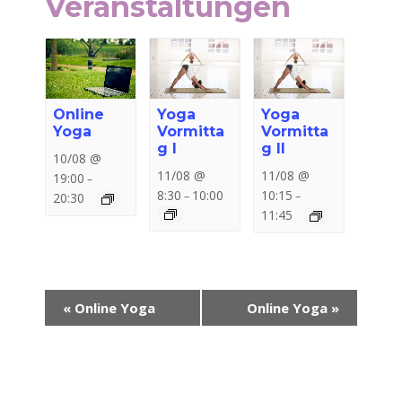
Veranstaltungen
Online
Yoga
Yoga
Yoga
Vormitta
Vormitta
g I
g II
10/08 @
11/08 @
11/08 @
19:00
–
8:30
10:00
10:15
–
–
20:30
11:45
Veranstaltung-
«
Online Yoga
Online Yoga
»
Navigation