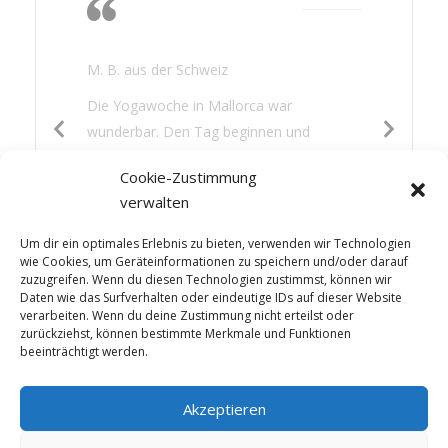
Nichtstun, lesen,
gutes Essen
M. B. aus der Schweiz
Die Yogawoche in Mallorca war
wunderbar. Den Tag beginnen und
beenden mit Yoga war für mich eine neue
Cookie-Zustimmung
Erfahrung. Es hat mir gut getan: die
verwalten
Wärme, das Nichtstun, lesen, gutes Essen
und etwas Sightseeing – die Mischung war
Um dir ein optimales Erlebnis zu bieten, verwenden wir Technologien
perfekt.
wie Cookies, um Geräteinformationen zu speichern und/oder darauf
zuzugreifen. Wenn du diesen Technologien zustimmst, können wir
Daten wie das Surfverhalten oder eindeutige IDs auf dieser Website
verarbeiten. Wenn du deine Zustimmung nicht erteilst oder
zurückziehst, können bestimmte Merkmale und Funktionen
beeinträchtigt werden.
Akzeptieren