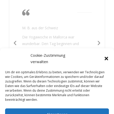
Die Wärme, das
Nichtstun, lesen,
gutes Essen
M. B. aus der Schweiz
Die Yogawoche in Mallorca war
wunderbar. Den Tag beginnen und
beenden mit Yoga war für mich eine neue
Cookie-Zustimmung
Erfahrung. Es hat mir gut getan: die
verwalten
Wärme, das Nichtstun, lesen, gutes Essen
und etwas Sightseeing – die Mischung war
Um dir ein optimales Erlebnis zu bieten, verwenden wir Technologien
perfekt.
wie Cookies, um Geräteinformationen zu speichern und/oder darauf
zuzugreifen. Wenn du diesen Technologien zustimmst, können wir
Daten wie das Surfverhalten oder eindeutige IDs auf dieser Website
verarbeiten. Wenn du deine Zustimmung nicht erteilst oder
zurückziehst, können bestimmte Merkmale und Funktionen
beeinträchtigt werden.