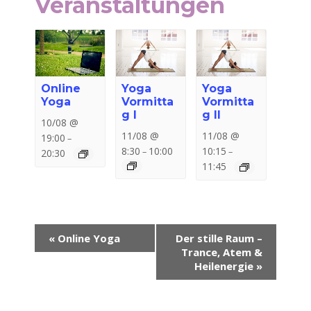
Veranstaltungen
Online
Yoga
Yoga
Yoga
Vormitta
Vormitta
g I
g II
10/08 @
11/08 @
11/08 @
19:00
–
8:30
10:00
10:15
–
–
20:30
11:45
Veranstaltung-
«
Online Yoga
Der stille Raum –
Navigation
Trance, Atem &
Heilenergie
»