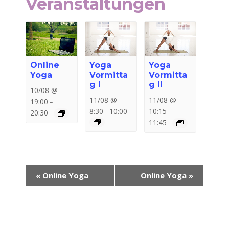
Veranstaltungen
Online
Yoga
Yoga
Yoga
Vormitta
Vormitta
g I
g II
10/08 @
11/08 @
11/08 @
19:00
–
8:30
10:00
10:15
–
–
20:30
11:45
Veranstaltung-
«
Online Yoga
Online Yoga
»
Navigation