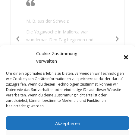
Nichtstun, lesen,
gutes Essen
M. B. aus der Schweiz
Die Yogawoche in Mallorca war
wunderbar. Den Tag beginnen und
beenden mit Yoga war für mich eine neue
Cookie-Zustimmung
Erfahrung. Es hat mir gut getan: die
verwalten
Wärme, das Nichtstun, lesen, gutes Essen
und etwas Sightseeing – die Mischung war
Um dir ein optimales Erlebnis zu bieten, verwenden wir Technologien
perfekt.
wie Cookies, um Geräteinformationen zu speichern und/oder darauf
zuzugreifen. Wenn du diesen Technologien zustimmst, können wir
Daten wie das Surfverhalten oder eindeutige IDs auf dieser Website
verarbeiten. Wenn du deine Zustimmung nicht erteilst oder
zurückziehst, können bestimmte Merkmale und Funktionen
beeinträchtigt werden.
Akzeptieren