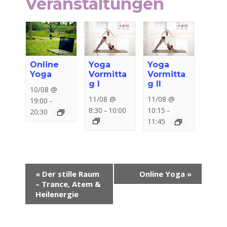
Veranstaltungen
Online
Yoga
Yoga
Yoga
Vormitta
Vormitta
g I
g II
10/08 @
11/08 @
11/08 @
19:00
–
8:30
10:00
10:15
–
–
20:30
11:45
Veranstaltung-
«
Der stille Raum
Online Yoga
»
Navigation
– Trance, Atem &
Heilenergie