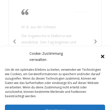
Die Wärme, das
Nichtstun, lesen,
gutes Essen
M. B. aus der Schweiz
Die Yogawoche in Mallorca war
wunderbar. Den Tag beginnen und
beenden mit Yoga war für mich eine neue
Cookie-Zustimmung
Erfahrung. Es hat mir gut getan: die
verwalten
Wärme, das Nichtstun, lesen, gutes Essen
und etwas Sightseeing – die Mischung war
Um dir ein optimales Erlebnis zu bieten, verwenden wir Technologien
perfekt.
wie Cookies, um Geräteinformationen zu speichern und/oder darauf
zuzugreifen. Wenn du diesen Technologien zustimmst, können wir
Daten wie das Surfverhalten oder eindeutige IDs auf dieser Website
verarbeiten. Wenn du deine Zustimmung nicht erteilst oder
zurückziehst, können bestimmte Merkmale und Funktionen
beeinträchtigt werden.