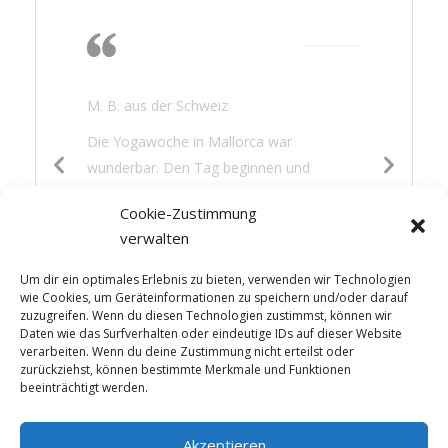
Die Wärme, das
Nichtstun, lesen,
gutes Essen
M. B. aus der Schweiz
Die Yogawoche in Mallorca war
wunderbar. Den Tag beginnen und
beenden mit Yoga war für mich eine neue
Cookie-Zustimmung
Erfahrung. Es hat mir gut getan: die
verwalten
Wärme, das Nichtstun, lesen, gutes Essen
und etwas Sightseeing – die Mischung war
Um dir ein optimales Erlebnis zu bieten, verwenden wir Technologien
perfekt.
wie Cookies, um Geräteinformationen zu speichern und/oder darauf
zuzugreifen. Wenn du diesen Technologien zustimmst, können wir
Daten wie das Surfverhalten oder eindeutige IDs auf dieser Website
verarbeiten. Wenn du deine Zustimmung nicht erteilst oder
zurückziehst, können bestimmte Merkmale und Funktionen
beeinträchtigt werden.
Akzeptieren