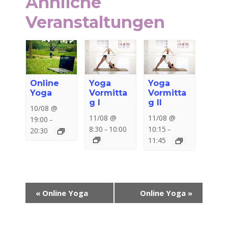
Ähnliche
Veranstaltungen
Online
Yoga
Yoga
Yoga
Vormitta
Vormitta
g I
g II
10/08 @
11/08 @
11/08 @
19:00
–
8:30
10:00
10:15
–
–
20:30
11:45
Veranstaltung-
«
Online Yoga
Online Yoga
»
Navigation