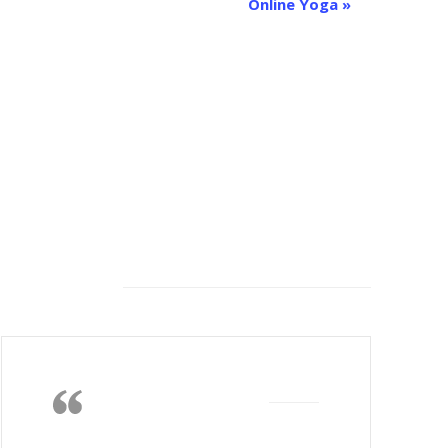
Online Yoga
»
Feeback von unseren
Kunden
Die Wärme, das
Nichtstun, lesen,
gutes Essen