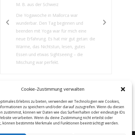
M. B. aus der Schweiz
Die Yogawoche in Mallorca war
wunderbar. Den Tag beginnen und
beenden mit Yoga war für mich eine
neue Erfahrung. Es hat mir gut getan: die
Wärme, das Nichtstun, lesen, gutes
Essen und etwas Sightseeing – die
Mischung war perfekt.
Cookie-Zustimmung verwalten
optimales Erlebnis zu bieten, verwenden wir Technologien wie Cookies,
formationen zu speichern und/oder darauf zuzugreifen. Wenn du diesen
n zustimmst, können wir Daten wie das Surfverhalten oder eindeutige IDs
Website verarbeiten. Wenn du deine Zustimmung nicht erteilst oder
t, können bestimmte Merkmale und Funktionen beeinträchtigt werden.