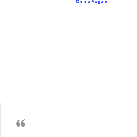
Online Yoga
»
Feeback von unseren
Kunden
Die Wärme, das
Nichtstun, lesen,
gutes Essen