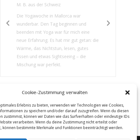
M. B. aus der Schweiz
Die Yogawoche in Mallorca war
wunderbar. Den Tag beginnen und
beenden mit Yoga war für mich eine
neue Erfahrung. Es hat mir gut getan: die
Wärme, das Nichtstun, lesen, gutes
Essen und etwas Sightseeing – die
Mischung war perfekt.
Cookie-Zustimmung verwalten
optimales Erlebnis zu bieten, verwenden wir Technologien wie Cookies,
formationen zu speichern und/oder darauf zuzugreifen. Wenn du diesen
n zustimmst, können wir Daten wie das Surfverhalten oder eindeutige IDs
Website verarbeiten. Wenn du deine Zustimmung nicht erteilst oder
t, können bestimmte Merkmale und Funktionen beeinträchtigt werden.