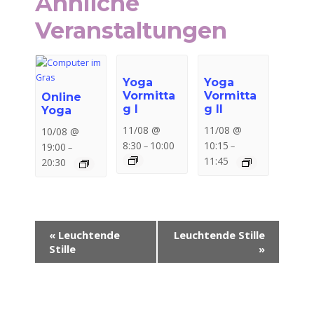
Ähnliche
Veranstaltungen
Yoga
Yoga
Vormitta
Vormitta
Online
g I
g II
Yoga
11/08 @
11/08 @
10/08 @
8:30
10:00
10:15
19:00
–
–
–
11:45
20:30
Veranstaltung-
«
Leuchtende
Leuchtende Stille
Navigation
Stille
»