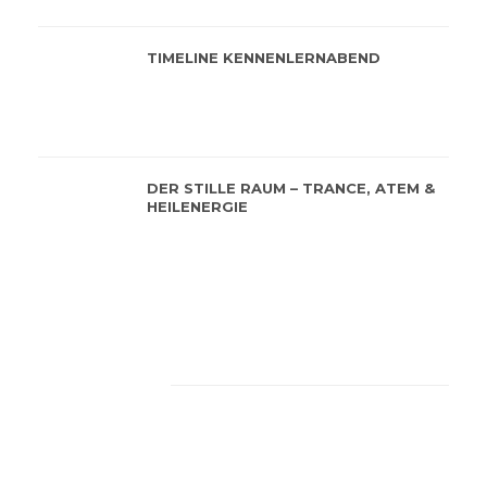
TIMELINE KENNENLERNABEND
DER STILLE RAUM – TRANCE, ATEM &
HEILENERGIE
Feeback von unseren
Kunden
Die Wärme, das