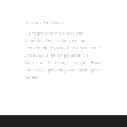
Nichtstun, lesen,
gutes Essen
M. B. aus der Schweiz
Die Yogawoche in Mallorca war
wunderbar. Den Tag beginnen und
beenden mit Yoga war für mich eine neue
Erfahrung. Es hat mir gut getan: die
Wärme, das Nichtstun, lesen, gutes Essen
und etwas Sightseeing – die Mischung war
perfekt.