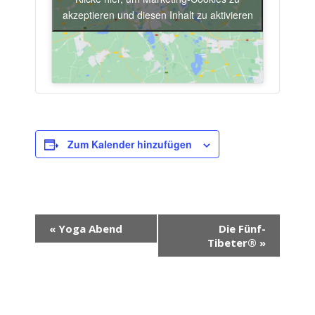
akzeptieren und diesen Inhalt zu aktivieren
Zum Kalender hinzufügen
Veranstaltung-
«
Yoga Abend
Die Fünf-
Navigation
Tibeter®
»