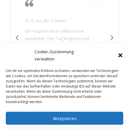
Nichtstun, lesen,
gutes Essen
M. B. aus der Schweiz
Die Yogawoche in Mallorca war
wunderbar. Den Tag beginnen und
beenden mit Yoga war für mich eine neue
Cookie-Zustimmung
Erfahrung. Es hat mir gut getan: die
verwalten
Wärme, das Nichtstun, lesen, gutes Essen
und etwas Sightseeing – die Mischung war
Um dir ein optimales Erlebnis zu bieten, verwenden wir Technologien
perfekt.
wie Cookies, um Geräteinformationen zu speichern und/oder darauf
zuzugreifen. Wenn du diesen Technologien zustimmst, können wir
Daten wie das Surfverhalten oder eindeutige IDs auf dieser Website
verarbeiten. Wenn du deine Zustimmung nicht erteilst oder
zurückziehst, können bestimmte Merkmale und Funktionen
beeinträchtigt werden.
Akzeptieren