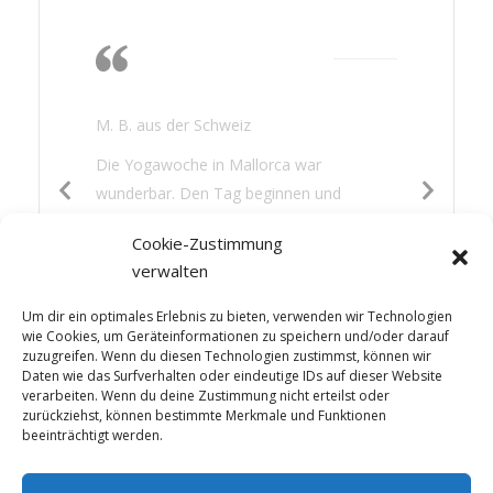
Die Wärme, das
Nichtstun, lesen,
gutes Essen
M. B. aus der Schweiz
Die Yogawoche in Mallorca war
wunderbar. Den Tag beginnen und
beenden mit Yoga war für mich eine neue
Cookie-Zustimmung
Erfahrung. Es hat mir gut getan: die
verwalten
Wärme, das Nichtstun, lesen, gutes Essen
und etwas Sightseeing – die Mischung war
Um dir ein optimales Erlebnis zu bieten, verwenden wir Technologien
perfekt.
wie Cookies, um Geräteinformationen zu speichern und/oder darauf
zuzugreifen. Wenn du diesen Technologien zustimmst, können wir
Daten wie das Surfverhalten oder eindeutige IDs auf dieser Website
verarbeiten. Wenn du deine Zustimmung nicht erteilst oder
zurückziehst, können bestimmte Merkmale und Funktionen
beeinträchtigt werden.