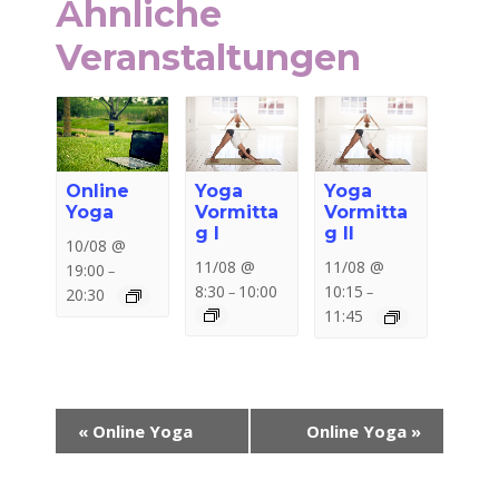
Ähnliche
Veranstaltungen
Online
Yoga
Yoga
Yoga
Vormitta
Vormitta
g I
g II
10/08 @
11/08 @
11/08 @
19:00
–
8:30
10:00
10:15
–
–
20:30
11:45
Veranstaltung-
«
Online Yoga
Online Yoga
»
Navigation