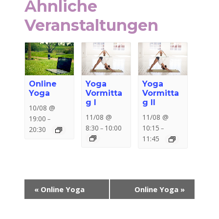
Ähnliche
Veranstaltungen
Online
Yoga
Yoga
Yoga
Vormitta
Vormitta
g I
g II
10/08 @
11/08 @
11/08 @
19:00
–
8:30
10:00
10:15
–
–
20:30
11:45
Veranstaltung-
«
Online Yoga
Online Yoga
»
Navigation