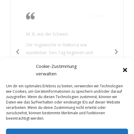
Die Wärme, das
Nichtstun, lesen,
gutes Essen
M. B. aus der Schweiz
Die Yogawoche in Mallorca war
wunderbar. Den Tag beginnen und
beenden mit Yoga war für mich eine neue
Cookie-Zustimmung
Erfahrung. Es hat mir gut getan: die
verwalten
Wärme, das Nichtstun, lesen, gutes Essen
und etwas Sightseeing – die Mischung war
Um dir ein optimales Erlebnis zu bieten, verwenden wir Technologien
perfekt.
wie Cookies, um Geräteinformationen zu speichern und/oder darauf
zuzugreifen. Wenn du diesen Technologien zustimmst, können wir
Daten wie das Surfverhalten oder eindeutige IDs auf dieser Website
verarbeiten. Wenn du deine Zustimmung nicht erteilst oder
zurückziehst, können bestimmte Merkmale und Funktionen
beeinträchtigt werden.