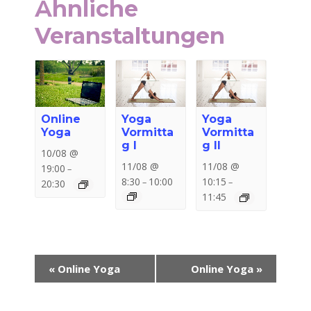
Ähnliche
Veranstaltungen
Online
Yoga
Yoga
Yoga
Vormitta
Vormitta
g I
g II
10/08 @
11/08 @
11/08 @
19:00
–
8:30
10:00
10:15
–
–
20:30
11:45
Veranstaltung-
«
Online Yoga
Online Yoga
»
Navigation