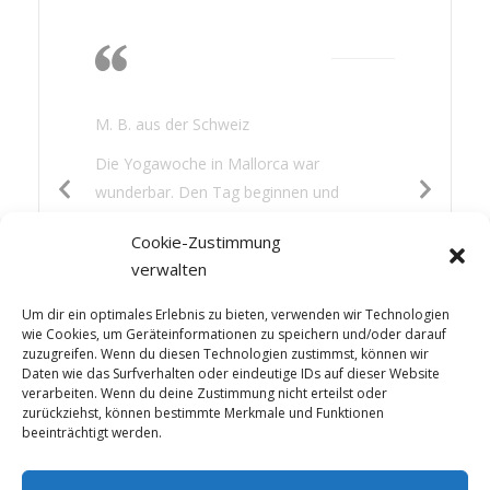
Die Wärme, das
Nichtstun, lesen,
gutes Essen
M. B. aus der Schweiz
Die Yogawoche in Mallorca war
wunderbar. Den Tag beginnen und
beenden mit Yoga war für mich eine neue
Cookie-Zustimmung
Erfahrung. Es hat mir gut getan: die
verwalten
Wärme, das Nichtstun, lesen, gutes Essen
und etwas Sightseeing – die Mischung war
Um dir ein optimales Erlebnis zu bieten, verwenden wir Technologien
perfekt.
wie Cookies, um Geräteinformationen zu speichern und/oder darauf
zuzugreifen. Wenn du diesen Technologien zustimmst, können wir
Daten wie das Surfverhalten oder eindeutige IDs auf dieser Website
verarbeiten. Wenn du deine Zustimmung nicht erteilst oder
zurückziehst, können bestimmte Merkmale und Funktionen
beeinträchtigt werden.