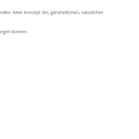
llen. Mein Konzept des ganzheitlichen, natürlichen
langen können.
Feeback von unseren
Kunden